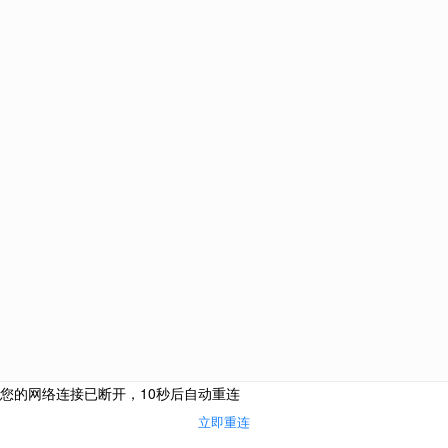
网站栏目
海外投资
购房移民
侨外咨询服务热线：
侨外服务
400-700-9222
热门活动
成功案例
合作联系邮箱：
关于我们
cooperation@qwimm.com
联系我们
京公境准字[2008]0008号京公安备1101050