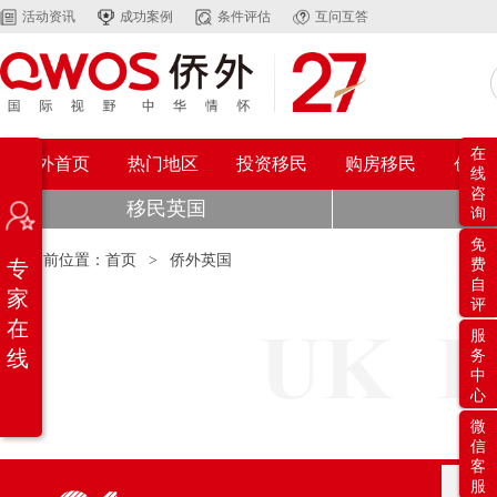
活动资讯
成功案例
条件评估
互问互答
在
侨外首页
热门地区
投资移民
购房移民
创业
线
咨
移民英国
侨
询
免
当前位置：
首页
>
侨外英国
专
费
自
家
评
在
服
线
务
中
心
微
信
客
服