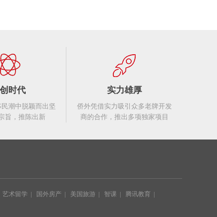
创时代
实力雄厚
移民潮中脱颖而出坚
侨外凭借实力吸引众多老牌开发
宗旨，推陈出新
商的合作，推出多项独家项目
|
艺术留学
|
国外房产
|
美国旅游
|
智课
|
腾讯教育
|
|