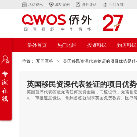
活动资讯
成功案例
条件评估
互问互答
侨外首页
热门地区
投资移民
购房移民
位置：
互问互答
>
英国移民资深代表签证的项目优势是什
专
家
英国移民资深代表签证的项目优势
在
英国首席代表签证无需任何投资金额，门槛也低，无需创造
线
司，审批速度也快，拿到首签就能享英国免费教育、医疗