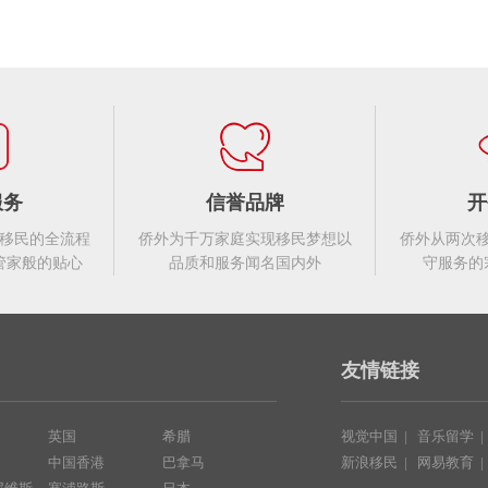
服务
信誉品牌
开
移民的全流程
侨外为千万家庭实现移民梦想以
侨外从两次
管家般的贴心
品质和服务闻名国内外
守服务的
友情链接
英国
希腊
视觉中国
|
音乐留学
中国香港
巴拿马
新浪移民
|
网易教育