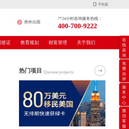
手机版
7*24小时咨询服务热线：
侨外出国
400-700-9222
在
期签证
教育规划
财富管理
关于我们
线
咨
询
免
费
热门项目
Qiaowai projects
自
评
服
务
中
心
微
信
客
服