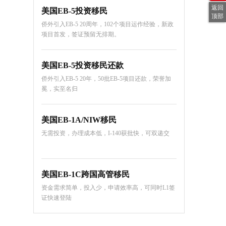
返回
美国EB-5投资移民
顶部
侨外引入EB-5 20周年，102个项目运作经验，新政
项目首发，签证预留无排期。
美国EB-5投资移民还款
侨外引入EB-5 20年，50批EB-5项目还款，荣誉加
冕，实至名归
美国EB-1A/NIW移民
无需投资，办理成本低，I-140获批快，可双递交
美国EB-1C跨国高管移民
资金需求简单，投入少，申请效率高，可同时L1签
证快速登陆