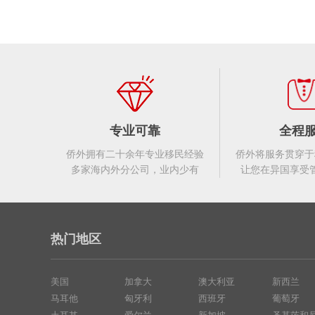
专业可靠
全程
侨外拥有二十余年专业移民经验
侨外将服务贯穿于
多家海内外分公司，业内少有
让您在异国享受
热门地区
美国
加拿大
澳大利亚
新西兰
马耳他
匈牙利
西班牙
葡萄牙