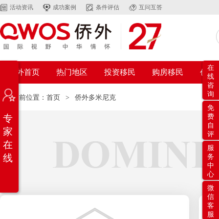
活动资讯
成功案例
条件评估
互问互答
在
侨外首页
热门地区
投资移民
购房移民
创业
线
咨
询
当前位置：
首页
>
侨外多米尼克
免
专
费
自
家
评
在
服
线
务
中
心
微
信
客
服