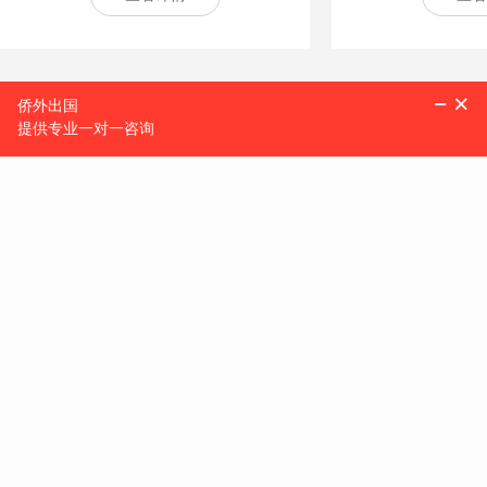
多米尼克 位于东加勒比海小安的列斯群岛东北部，东临大西洋，西
教信仰是天主教。多米尼克全程Commonwealth of Dominica，
区唯一有河流穿过的城市， 面积 5.4 平方公里，人口约 1.4 