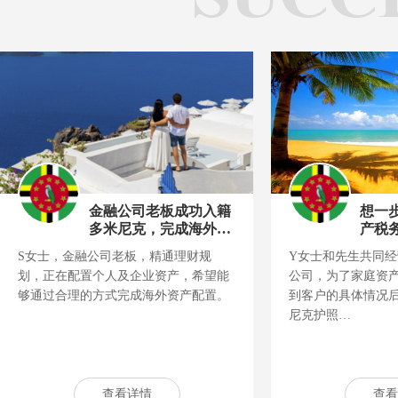
金融公司老板成功入籍
想一
多米尼克，完成海外资
产税
产配置
了！
S女士，金融公司老板，精通理财规
Y女士和先生共同
划，正在配置个人及企业资产，希望能
公司，为了家庭资
够通过合理的方式完成海外资产配置。
到客户的具体情况
尼克护照…
查看详情
查看