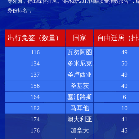
等外因，得出综合排名。侨外就“2017国籍质量指数报告”
身份排名”。
出行免签（数量）
国家
自由迁居（排
116
瓦努阿图
49
134
多米尼克
50
137
圣卢西亚
49
156
圣基茨
49
164
塞浦路斯
6
182
马耳他
10
174
澳大利亚
41
176
加拿大
45