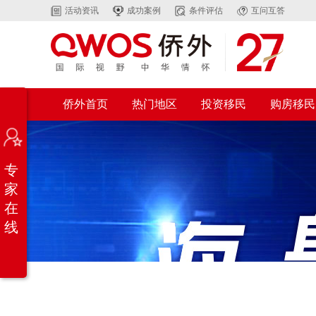
活动资讯
成功案例
条件评估
互问互答
侨外首页
热门地区
投资移民
购房移民
专
家
在
线