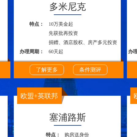
多米尼克
特点：
10万美金起
先获批再投资
捐赠、酒店股权、房产多元投资
办理周期：
60天起
办
了解更多
条件测评
欧盟+英联邦
塞浦路斯
特点：
购房送身份