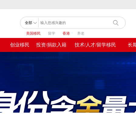
美国移民
留学
香港
养老
创业移民
投资/捐款入籍
技术/人才/留学移民
长