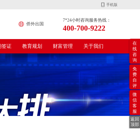
手机版
7*24小时咨询服务热线：
侨外出国
400-700-9222
在
期签证
教育规划
财富管理
关于我们
线
咨
询
免
费
自
评
微
信
客
服
返回
顶部