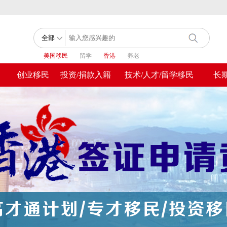
美国移民
留学
香港
养老
创业移民
投资/捐款入籍
技术/人才/留学移民
长