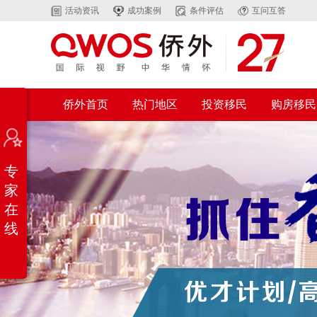
活动资讯
成功案例
条件评估
互问互答
侨外首页
热门地区
投资移民
购房移民
专
家
在
线