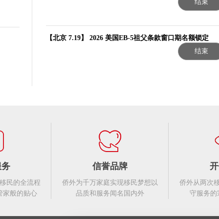
结束
【北京 7.19】 2026 美国EB-5祖父条款窗口期名额锁定
结束
服务
信誉品牌
开
移民的全流程
侨外为千万家庭实现移民梦想以
侨外从两次
管家般的贴心
品质和服务闻名国内外
守服务的