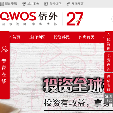
活动资讯
成功案例
条件评估
互问互答
在
侨外首页
热门地区
投资移民
购房移民
创业
线
咨
询
免
专
费
自
家
评
在
微
线
信
客
服
返回
顶部