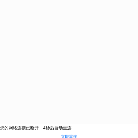
美国
加拿大
澳大利亚
新西兰
英国
马耳他
匈牙利
西班牙
葡萄牙
中国
土耳其
爱尔兰
新加坡
圣基茨和尼维斯
塞浦
巴拿马
韩国
泰国
网站栏目
海外投资
购房移民
侨外咨询服务热线：
侨外服务
400-700-9222
热门活动
成功案例
合作联系邮箱：
关于我们
cooperation@qwimm.com
联系我们