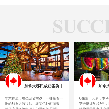
加拿大移民成功案例丨
加拿
年末将至，在圣诞节前夕，一批接着一
Q先生，36岁，本
批的加拿大通过信、取签信扑面而来，
英语培训学校5年，