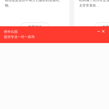
相信这是送给申请人们最好的圣诞礼
机构属于民办非企
物。
太非常喜欢…
查看详情
查看
移民资讯
Immigration information