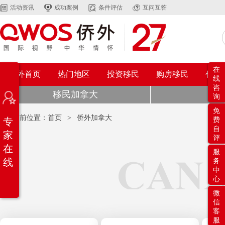
活动资讯
成功案例
条件评估
互问互答
在
侨外首页
热门地区
投资移民
购房移民
创业
线
咨
移民加拿大
成
询
免
当前位置：
首页
>
侨外加拿大
专
费
自
家
评
在
服
线
务
中
心
微
信
客
服