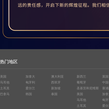
热门地区
美国
加拿大
澳大利亚
新西兰
英国
马耳他
匈牙利
西班牙
葡萄牙
中国
土耳其
爱尔兰
新加坡
圣基茨和尼维斯
塞浦
巴拿马
韩国
泰国
美国
加拿
马耳他
匈牙
土耳其
爱尔