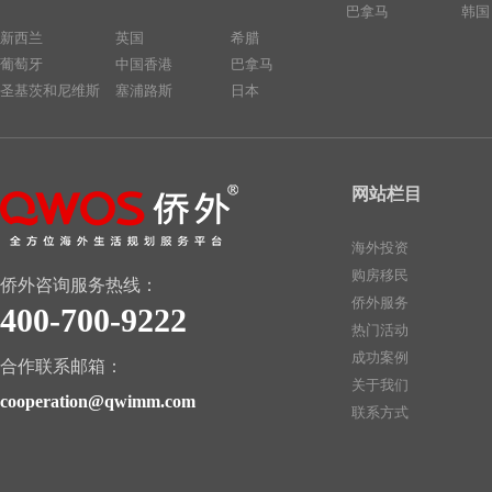
巴拿马
韩国
新西兰
英国
希腊
葡萄牙
中国香港
巴拿马
圣基茨和尼维斯
塞浦路斯
日本
网站栏目
海外投资
购房移民
侨外咨询服务热线：
侨外服务
400-700-9222
热门活动
成功案例
合作联系邮箱：
关于我们
cooperation@qwimm.com
联系方式