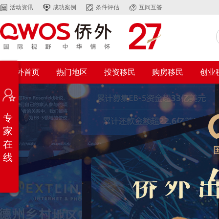
活动资讯
成功案例
条件评估
互问互答
在
侨外首页
热门地区
投资移民
购房移民
创业
线
咨
询
免
专
费
自
家
评
在
微
线
信
客
服
返回
顶部