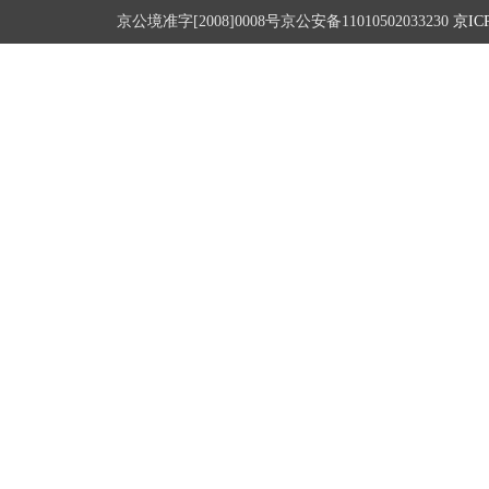
京公境准字[2008]0008号京公安备11010502033230
京ICP