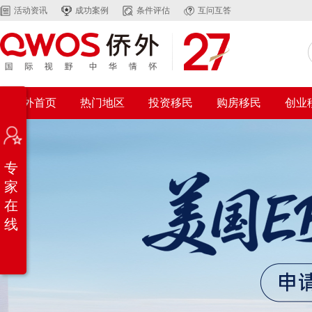
活动资讯
成功案例
条件评估
互问互答
侨外首页
热门地区
投资移民
购房移民
创业
专
家
在
线