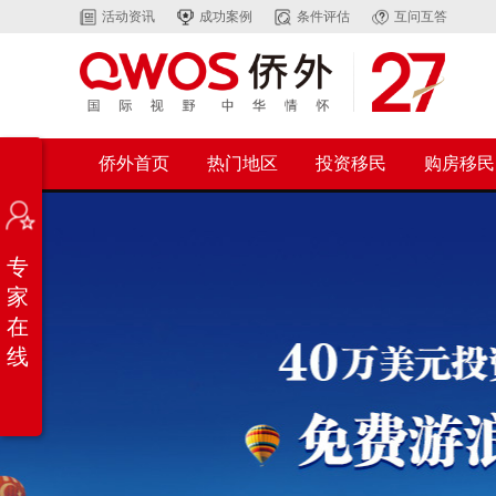
活动资讯
成功案例
条件评估
互问互答
侨外首页
热门地区
投资移民
购房移民
专
家
在
线