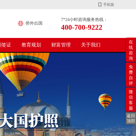
手机版
7*24小时咨询服务热线：
侨外出国
400-700-9222
在
期签证
教育规划
财富管理
关于我们
线
咨
询
免
费
自
评
微
信
客
服
返回
顶部