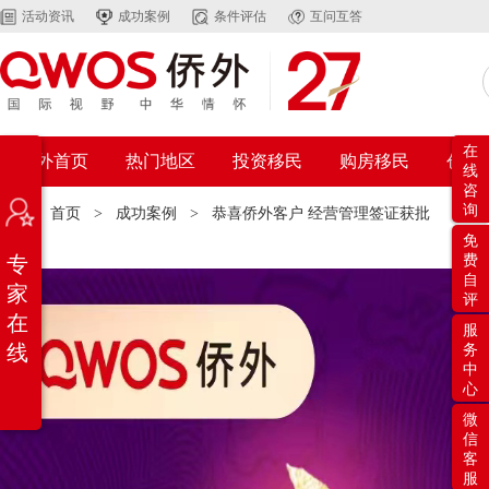
活动资讯
成功案例
条件评估
互问互答
在
侨外首页
热门地区
投资移民
购房移民
创业
线
咨
询
位置：
首页
>
成功案例
>
恭喜侨外客户 经营管理签证获批
免
专
费
自
家
评
在
服
线
务
中
心
微
信
客
服