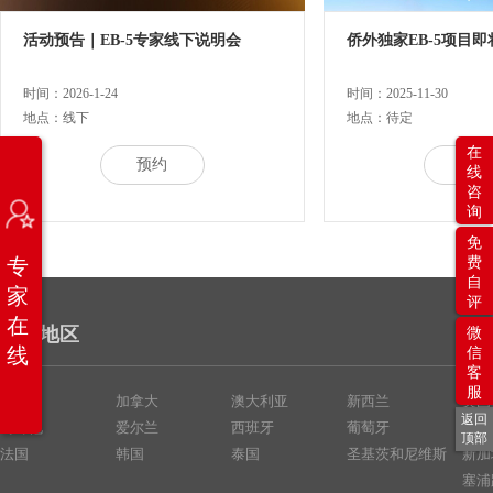
活动预告｜EB-5专家线下说明会
侨外独家EB-5项目
时间：2026-1-24
时间：2025-11-30
地点：线下
地点：待定
在
预约
预约
线
咨
询
免
专
费
自
家
评
在
热门地区
微
线
信
客
服
美国
加拿大
澳大利亚
新西兰
英国
返回
马耳他
爱尔兰
西班牙
葡萄牙
中国
顶部
法国
韩国
泰国
圣基茨和尼维斯
新加
塞浦