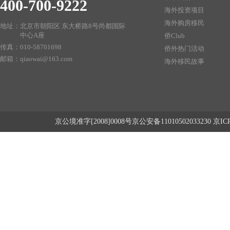
400-700-9222
海外投资项目
海外购房移民
地址：
北京市朝阳区 东大桥路8号尚都国际
中心A座
侨Club
传真：
010-58701698
侨外热门活动
邮箱：
qiaowai@163.com
海外移民故事
京公境准字[2008]0008号京公安备1101050203323