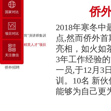
侨外
国家对比
文化抢先看
2018年寒冬
侨外加油站
项目对比
点,然而侨外
2019“侨话筒”演讲师集训
侨外“海外精英人才”项目
亮相，如火如茶
关注微信
侨外正能量
3年工作经验
侨外招聘
一员,于12月
训。10名 
能够为自己更