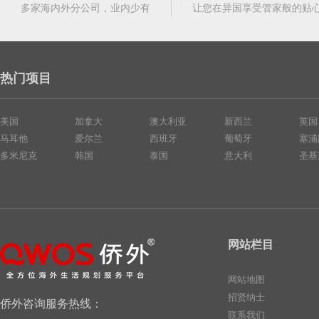
多家海内外分公司，业内少有
让您在异国享受管家般的贴
热门项目
美国
加拿大
澳大利亚
新西兰
英国
马耳他
爱尔兰
西班牙
葡萄牙
塞浦
多米尼克
韩国
泰国
意大利
圣基
网站栏目
网站地图
招贤纳士
侨外咨询服务热线：
联系我们