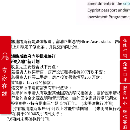
在
据塞浦路斯新闻媒体报道，塞浦路斯总统Nicos Anastasiades
线
进行修正并敲定了修正案，并提交内阁批准。
咨
询
塞浦路斯政府内阁批准修订
“投资入籍”新计划
免
修改意见主要包含以下要点：
专
费
1. 若投资人购买新房，房产投资额将维持200万欧不变；
自
家
2. 若投资人购买二手房，房产投资额将增至250 万欧；
评
3.增加总计15万欧的捐款；
在
4. 递交护照申请前需要有申根签证；
服
线
5. 如果护照申请人有欧盟其他国家的移民拒签史，塞护照申请将不会
务
6. 严格的资金来源说明和背景调查、由外国专家进行尽职调查；
中
7.所投资物业持有期由三年延长为五年。（未明确执行时间）
心
8．持有塞浦路斯永居6个月以上才能申请国籍。（未明确执行时间）
微
1-6项将于2019年5月15日执行；
信
7,8项尚未明确执行时间。
客
服