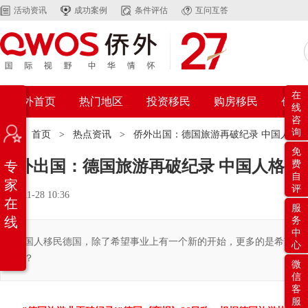
活动资讯
成功案例
条件评估
互问互答
在
侨外首页
热门地区
投资移民
购房移民
创业
线
咨
询
位置：
首页
>
热点资讯
>
侨外出国：德国旅游再破纪录 中国人格
免
侨外出国：德国旅游再破纪录 中国人格外
专
费
自
家
评
2017-11-28 10:36
在
服
线
务
中
中国人移民德国，除了希望事业上有一个新的开始，更多的是希望孩
心
呢？
微
信
客
服