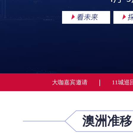
大咖嘉宾邀请
11城巡
澳洲准移