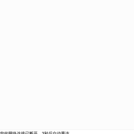
快速移民
eb5投资移民排期
20万英镑移民英国
葡萄牙购房移民
西
希腊移民政策
h新西兰l移民多少钱
爱尔兰移民新政策
韩
侨外财富管理
侨外移民佛山
侨外新西兰移民留学
侨外爱
侨外海外分公司
佛山侨外
侨外新西兰移民
侨外夏令营
网站栏目
海外投资
侨外咨询服
侨外中国
侨外移民官网
侨外出国官方
手机版
微信公众号
北京
上