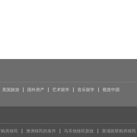
美国旅游
国外房产
艺术留学
音乐留学
视觉中国
牙购房移民
澳洲移民的条件
马耳他移民新政
塞浦路斯购房移民