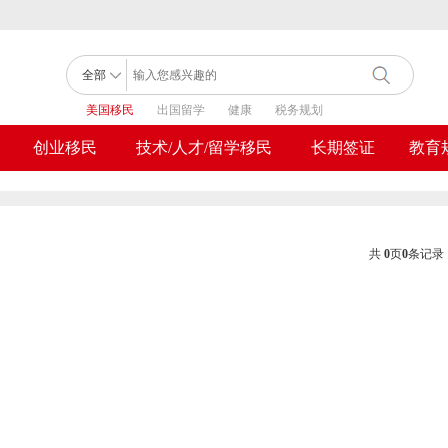
美国移民
出国留学
健康
税务规划
创业移民
技术/人才/留学移民
长期签证
教育
共
0
页
0
条记录