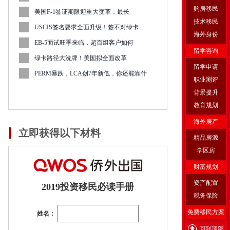
购房移民
美国F-1签证期限迎重大变革：最长
技术移民
USCIS签名要求全面升级！签不对绿卡
海外身份
EB-5面试旺季来临，超百组客户如何
留学咨询
绿卡路径大洗牌！美国拟全面改革
留学申请
PERM暴跌，LCA创7年新低，你还能靠什
职业测评
背景提升
教育规划
海外房产
立即获得以下材料
精品房源
学区房
财富规划
资产配置
2019投资移民必读手册
税务保险
免费移民方案
姓名：
回到顶部