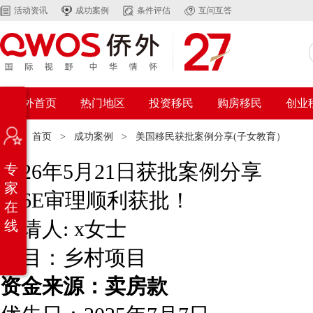
活动资讯
成功案例
条件评估
互问互答
侨外首页
热门地区
投资移民
购房移民
创业
位置：
首页
>
成功案例
>
美国移民获批案例分享(子女教育）
2026年5月21日获批案例分享
专
家
526E审理顺利获批！
在
申请人: x女士
线
项目：乡村项目
资金来源：卖房款