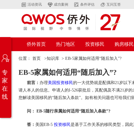
活动资讯
成功案例
条件评估
互问互答
侨外首页
热门地区
投资移民
购房移民
位置：
首页
>
知识库
>
EB-5家属如何适用“随后加入”?
EB-5家属如何适用“随后加入”?
专
家
前言：
办理
美国投资移民
的一大优势就是配偶和21岁以下未
在
请人本人的信息。申请人的I-526获批后，其配偶及不满21
线
您解读美国移民的“随后加入条款”。如有相关问题也可给我们
问： EB-5随行亲属如何适用“随后加入条款”?
答：
美国EB-5
投资移民
是基于工作关系的移民类型，因此