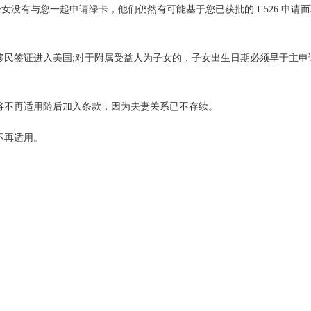
没有与您一起申请绿卡，他们仍然有可能基于您已获批的 I-526 申请
民签证进入美国;对于附属受益人为子女的，子女出生日期必须早于主申
将不再适用随后加入条款，因为夫妻关系已不存续。
不再适用。