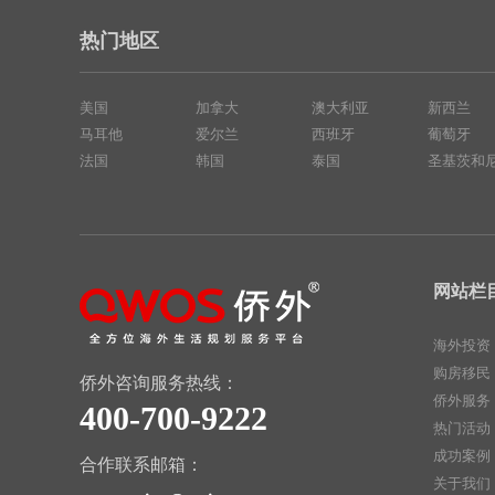
热门地区
美国
加拿大
澳大利亚
新西兰
马耳他
爱尔兰
西班牙
葡萄牙
法国
韩国
泰国
圣基茨和
网站栏
海外投资
购房移民
侨外咨询服务热线：
侨外服务
400-700-9222
热门活动
成功案例
合作联系邮箱：
关于我们