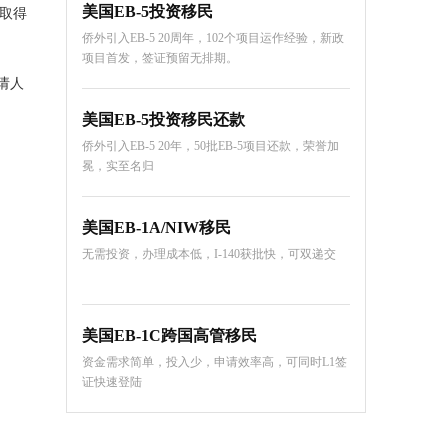
美国EB-5投资移民
而取得
侨外引入EB-5 20周年，102个项目运作经验，新政
项目首发，签证预留无排期。
请人
美国EB-5投资移民还款
侨外引入EB-5 20年，50批EB-5项目还款，荣誉加
冕，实至名归
美国EB-1A/NIW移民
无需投资，办理成本低，I-140获批快，可双递交
美国EB-1C跨国高管移民
资金需求简单，投入少，申请效率高，可同时L1签
证快速登陆