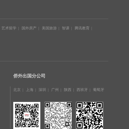
|
艺术留学
|
国外房产
|
美国旅游
|
智课
|
腾讯教育
|
|
侨外出国分公司
北京
|
上海
|
深圳
|
广州
|
陕西
|
西班牙
|
葡萄牙