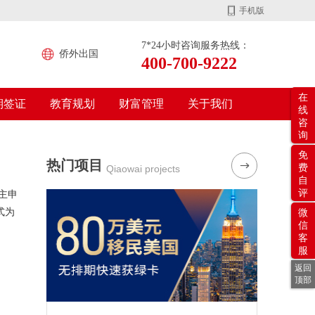
手机版
7*24小时咨询服务热线：
侨外出国
400-700-9222
在
期签证
教育规划
财富管理
关于我们
线
咨
询
免
热门项目
费
Qiaowai projects
自
评
主申
式为
微
信
客
服
返回
顶部