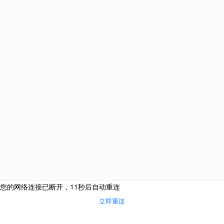
土耳其
爱尔兰
新加坡
圣基茨和尼维斯
塞浦
巴拿马
韩国
泰国
网站栏目
海外投资
购房移民
侨外咨询服务热线：
侨外服务
400-700-9222
热门活动
成功案例
合作联系邮箱：
关于我们
cooperation@qwimm.com
联系我们
京公境准字[2008]0008号京公安备1101050