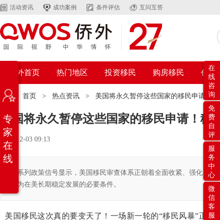
活动资讯
成功案例
条件评估
互问互答
在
侨外首页
热门地区
投资移民
购房移民
创业
线
咨
询
位置：
首页
>
热点资讯
>
美国将永久暂停这些国家的移民申请！移
免
美国将永久暂停这些国家的移民申请！移民
专
费
自
家
评
2025-12-03 09:13
在
服
线
务
中
一系列政策信号显示，美国移民审查体系正朝着全面收紧、强化筛选的
心
变为在美长期稳定发展的必要条件。
微
信
客
美国移民这次真的要变天了！一场新一轮的“移民风暴”正悄
服