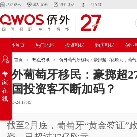
活动资讯
成功案例
条件评估
互问互答
侨外首页
热门地区
投资移民
购房移民
创业
位置：
首页
>
热点资讯
>
侨外葡萄牙移民：豪掷超27亿欧元，葡
侨外葡萄牙移民：豪掷超2
专
家
中国投资客不断加码？
在
线
2021-03-24 17:45
截至2月底，葡萄牙“黄金签证”