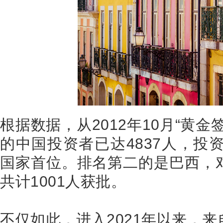
根据数据，从
2012
年
10
月“黄金
的中国投资者已达
4837
人，投
国家首位。排名第二的是巴西，
共计
1001
人获批。
不仅如此，进入
2021
年以来，来