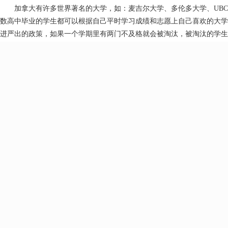
加拿大有许多世界著名的大学，如：麦吉尔大学、多伦多大学、UBC大
数高中毕业的学生都可以根据自己平时学习成绩和志愿上自己喜欢的大学
进严出的政策，如果一个学期里有两门不及格就会被淘汰，被淘汰的学生
日就业。
一般来说，绝大多数加拿大学生大学毕业或大专毕业后就可以去找工
识对于去找份工作已经足够用了，若想得到进一步的提高，只有在实际工
上讲比书本上的理论知识更加重要，只有那些对搞科研极为感兴趣想当科
里也确实有许多人将会成为天才的科学家。
想要到加拿大读大学或研究生的中国学生在国内所学的课程是能够被认可
拿大的大学或研究生。
作者简介：