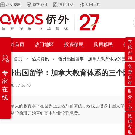
活动资讯
成功案例
条件评估
互问互答
在
侨外首页
热门地区
投资移民
购房移民
创业
线
咨
询
位置：
首页
>
热点资讯
>
侨外出国留学：加拿大教育体系的三个阶
免
侨外出国留学：加拿大教育体系的三个阶
专
费
自
家
评
2018-08-17 16:40
在
服
线
务
中
加拿大的教育水平在世界上是名列前茅的，这也是很多中国人移民加
心
子从学前班开始直到高中毕业全部免费。
微
信
客
服