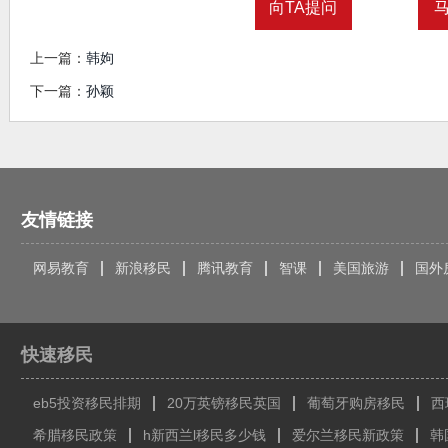
向TA提问
上一篇：
韩姁
下一篇：
孙颖
友情链接
网易教育
新浪移民
腾讯教育
智课
美国旅游
国外
快速移民
eb5投资移民排期
20万英镑移民英国
葡萄牙购房移民
西
希腊移民政策
h新西兰l移民多少钱
爱尔兰移民新政策
韩