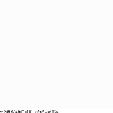
美国
加拿大
澳大利亚
新西兰
英国
马耳他
匈牙利
西班牙
葡萄牙
中国
土耳其
爱尔兰
新加坡
圣基茨和尼维斯
塞浦
巴拿马
韩国
泰国
网站栏目
海外投资
购房移民
侨外咨询服务热线：
侨外服务
400-700-9222
热门活动
成功案例
合作联系邮箱：
关于我们
cooperation@qwimm.com
联系我们