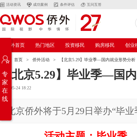
活动资讯
成功案例
条件评估
互问互答
侨外首页
热门地区
投资移民
购房移民
创业
位置：
首页
>
侨外活动
>
【北京5.29】毕业季—国内就业形势分析
【北京5.29】毕业季—国
专
家
2021-05-24 18:22
在
线
北京侨外将于5月29日举办“毕
活动主题：毕业季