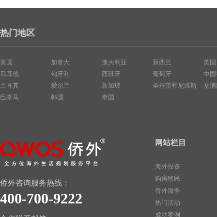
热门地区
美国
加拿大
澳大利亚
新西兰
英国
马耳他
匈牙利
西班牙
葡萄牙
中国
土耳其
爱尔兰
新加坡
圣基茨和尼维斯
塞浦
巴拿马
韩国
泰国
网站栏目
海外投资
购房移民
侨外咨询服务热线：
侨外服务
400-700-9222
热门活动
成功案例