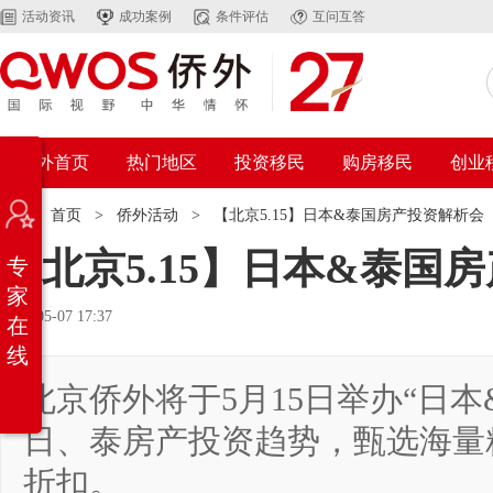
活动资讯
成功案例
条件评估
互问互答
侨外首页
热门地区
投资移民
购房移民
创业
位置：
首页
>
侨外活动
>
【北京5.15】日本&泰国房产投资解析会
【北京5.15】日本&泰国
专
家
2021-05-07 17:37
在
线
北京侨外将于5月15日举办“日
日、泰房产投资趋势，甄选海量
折扣。