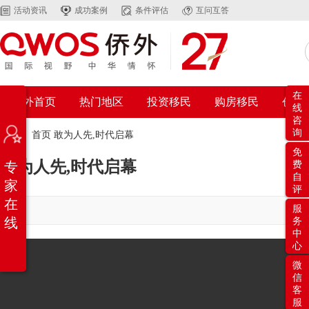
活动资讯
成功案例
条件评估
互问互答
在
侨外首页
热门地区
投资移民
购房移民
创业
线
咨
询
位置：
首页
敢为人先,时代启幕
免
敢为人先,时代启幕
专
费
自
家
评
在
服
线
务
中
心
微
信
客
服