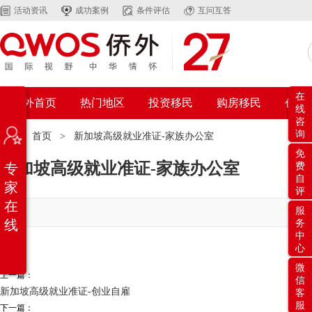
活动资讯
成功案例
条件评估
互问互答
在
侨外首页
热门地区
投资移民
购房移民
创业
线
咨
询
位置：
首页
>
新加坡高级就业准证-家族办公室
免
新加坡高级就业准证-家族办公室
专
费
自
家
评
在
服
线
务
中
心
微
上一篇：
信
新加坡高级就业准证-创业自雇
客
服
下一篇：