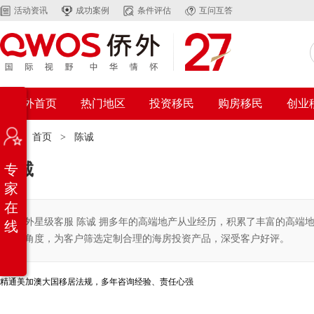
活动资讯
成功案例
条件评估
互问互答
侨外首页
热门地区
投资移民
购房移民
创业
位置：
首页
>
陈诚
陈诚
专
家
在
侨外星级客服 陈诚 拥多年的高端地产从业经历，积累了丰富的高端
线
的角度，为客户筛选定制合理的海房投资产品，深受客户好评。
精通美加澳大国移居法规，多年咨询经验、责任心强