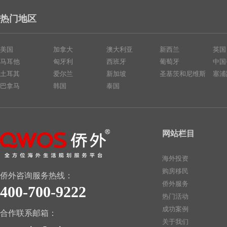
热门地区
美国
加拿大
澳大利亚
新西兰
英国
马耳他
匈牙利
西班牙
葡萄牙
中国
土耳其
爱尔兰
新加坡
圣基茨和尼维斯
塞浦
巴拿马
韩国
泰国
网站栏目
海外投资
购房移民
侨外咨询服务热线：
侨外服务
400-700-9222
热门活动
成功案例
合作联系邮箱：
关于我们