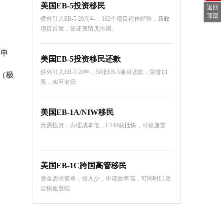
美国EB-5投资移民
返回
顶部
侨外引入EB-5 20周年，102个项目运作经验，新政
项目首发，签证预留无排期。
5申
美国EB-5投资移民还款
侨外引入EB-5 20年，50批EB-5项目还款，荣誉加
（极
冕，实至名归
美国EB-1A/NIW移民
无需投资，办理成本低，I-140获批快，可双递交
美国EB-1C跨国高管移民
资金需求简单，投入少，申请效率高，可同时L1签
证快速登陆