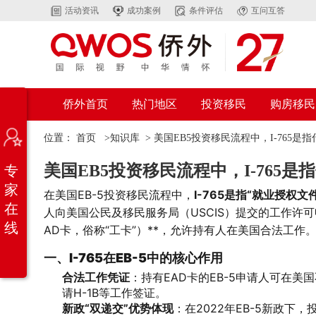
活动资讯
成功案例
条件评估
互问互答
侨外首页
热门地区
投资移民
购房移民
位置：
首页
>
知识库
>
美国EB5投资移民流程中，I-765是
美国EB5投资移民流程中，I-765是
专
家
在美国EB-5投资移民流程中，
I-765是指“就业授权文件申请”
在
人向美国公民及移民服务局（USCIS）提交的工作许可申请，获批后
线
AD卡，俗称“工卡”）**，允许持有人在美国合法工作
一、I-765在EB-5中的核心作用
合法工作凭证
：持有EAD卡的EB-5申请人可在
请H-1B等工作签证。
新政“双递交”优势体现
：在2022年EB-5新政下，