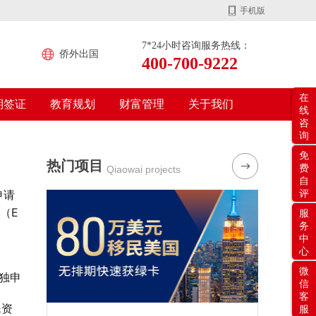
手机版
7*24小时咨询服务热线：
侨外出国
400-700-9222
在
期签证
教育规划
财富管理
关于我们
线
咨
询
免
热门项目
费
Qiaowai projects
自
申请
评
t（E
服
务
中
心
微
独申
信
客
民资
服