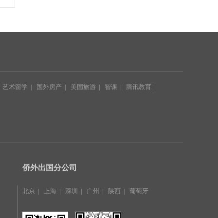
|
艺术留学
|
国外房产
|
美国旅游
|
智课
|
腾讯教育
|
|
侨外出国分公司
北京
|
上海
|
深圳
|
广州
|
陕西
|
葡萄牙