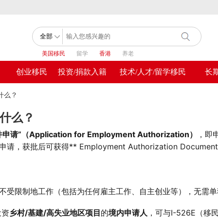
美国移民
留学
香港
养老
创业移民
投资/捐款入籍
技术/人才/留学移民
长
指什么？
指什么？
（Application for Employment Authorization）
，即
可获得** Employment Authorization Documen
。
美国不受限制地工作（包括为任何雇主工作、自主创业等），无需单
投资
乡村/基建/高失业地区项目
的
境内申请人
，可与I-526E（移