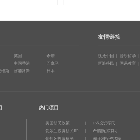
友情链接
英国
希腊
视觉中国
|
音乐留学
中国香港
巴拿马
新浪移民
|
网易教育
尼维斯
塞浦路斯
日本
目
热门项目
美国移民政策
eb5投资移民
|
爱尔兰投资移民IIP
希腊购房移民
|
葡萄牙投资移民
匈牙利投资移民
|