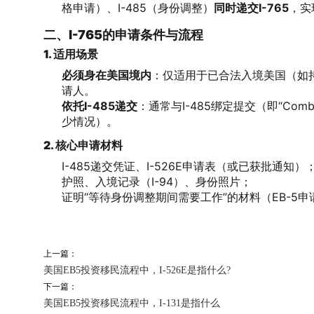
格申请）、I-485（身份调整）
同时递交I-765
，实
二、I-765的申请条件与流程
1. 适用场景
必须身在美国境内
：仅适用于已合法入境美国（如持B
请人。
依托I-485递交
：通常与I-485绑定提交（即“C
少情况）。
2. 核心申请材料
I-485递交凭证、I-526E申请表（或已获批通知）
护照、入境记录（I-94）、身份照片；
证明“等待身份调整期间需要工作”的材料（EB-5
上一篇：
美国EB5投资移民流程中，I-526E是指什么?
下一篇：
美国EB5投资移民流程中，I-131是指什么