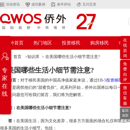
活动资讯
成功案例
条件评估
互问互答
在
侨外首页
热门地区
投资移民
购房移民
创业
线
咨
询
位置：
首页
>
知识库
>
在美国哪些生活小细节需注意?
免
在美国哪些生活小细节需注意?
专
费
自
家
评
前言：
对于移民美国的中国高净值家庭来说，通过EB-5
投资移民美
在
生活才是困扰他们的“甜蜜负担”。此系列开始，侨外出国将以每日一问
微
线
信
有相关问题也可给我们留言，我们将为您解答。
客
服
问：在美国哪些生活小细节需注意?
返回
顶部
答：
在美国生活，因为文化差异，很多方方面面的场合礼仪和禁忌和
很多美国的生活小细节。包括：