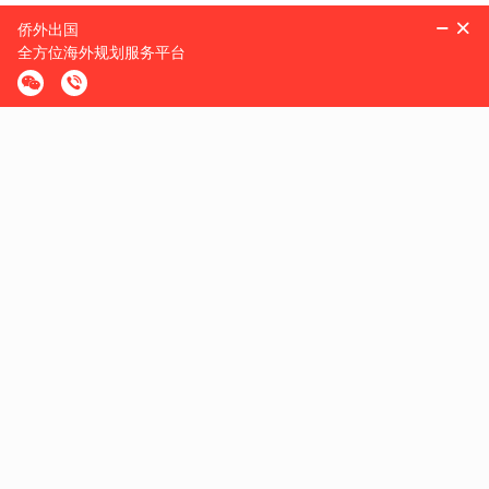
10、不要接受陌生人给的药或者糖，因为可能是毒品;
11、请带些治疗小毛小病的药物，例如治感冒和胃肠感染的药和其他
方。
上一篇：
如何适应美国的小费文化?
下一篇：
洛杉矶购物，哪些地方必去?
热门活动
Qiaowai activity