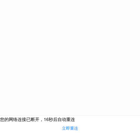
马耳他
爱尔兰
西班牙
葡萄牙
中国
法国
韩国
泰国
圣基茨和尼维斯
新加
塞浦
网站栏目
海外投资
购房移民
侨外咨询服务热线：
侨外服务
400-700-9222
热门活动
成功案例
合作联系邮箱：
关于我们
cooperation@qwimm.com
联系我们
京公境准字[2008]0008号京公安备11010502033230
京ICP备