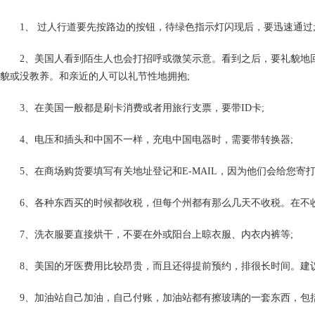
1、 过人行道要先按路边的按钮，待绿色指示灯闪现后，要迅速通过
2、美国人看到陌生人也会打招呼或微笑示意。看到之后，要礼貌地回
貌或没教养。和亲近的人可以礼节性地拥抱;
3、在美国一般都是刷卡消费或者用旅行支票，要带ID卡;
4、电压和插头和中国不一样，充电中国电器时，需要带转换器;
5、在商场购货要填写有关地址登记和E-MAIL，因为他们会给您寄打
6、各种东西买的时候都收税，但每个州都有那么几天不收税。在不收
7、洗衣服要直接烘干，不要在外或阳台上晾衣服、内衣内裤等;
8、美国的牙医费用比较昂贵，而且还得提前预约，排很长时间。建议
9、加油站自己加油，自己付账，加油站都有擦玻璃的一套东西，包括