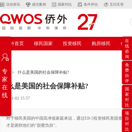
活动资讯
成功案例
国家对比
条件评估
互问互答
在
侨外首页
移民国家
投资移民
购房移民
创业
线
咨
询
免
专
费
动态
>
什么是美国的社会保障补贴?
自
家
评
什么是美国的社会保障补贴?
在
国
线
家
2015-11-02 15:57
对
比
项
对于移民美国的中国高净值家庭来说，通过EB-5投资移民美国拿到
目
对
才是困扰他们的“甜蜜负担”。
比