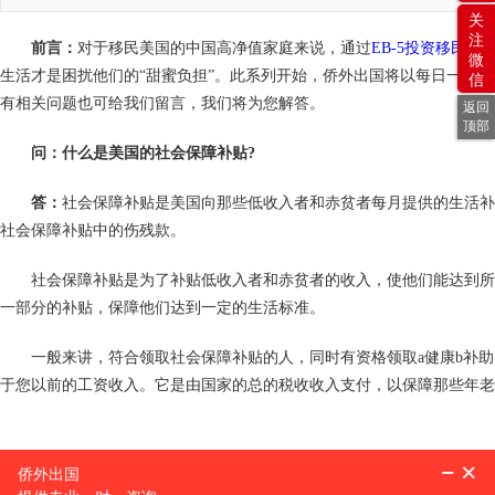
关
注
前言：
对于移民美国的中国高净值家庭来说，通过
EB-5投资移民
美
微
生活才是困扰他们的“甜蜜负担”。此系列开始，侨外出国将以每日一问
信
有相关问题也可给我们留言，我们将为您解答。
返回
顶部
问：什么是美国的社会保障补贴?
答：
社会保障补贴是美国向那些低收入者和赤贫者每月提供的生活补贴
社会保障补贴中的伤残款。
社会保障补贴是为了补贴低收入者和赤贫者的收入，使他们能达到所
一部分的补贴，保障他们达到一定的生活标准。
一般来讲，符合领取社会保障补贴的人，同时有资格领取a健康b补助
于您以前的工资收入。它是由国家的总的税收收入支付，以保障那些年
上一篇：