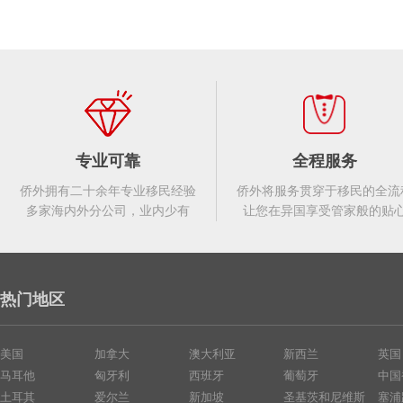
专业可靠
全程服务
侨外拥有二十余年专业移民经验
侨外将服务贯穿于移民的全流
多家海内外分公司，业内少有
让您在异国享受管家般的贴
热门地区
美国
加拿大
澳大利亚
新西兰
英国
马耳他
匈牙利
西班牙
葡萄牙
中国
土耳其
爱尔兰
新加坡
圣基茨和尼维斯
塞浦