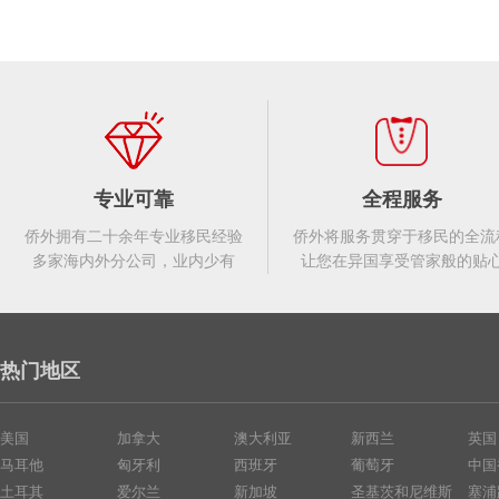
专业可靠
全程服务
侨外拥有二十余年专业移民经验
侨外将服务贯穿于移民的全流
多家海内外分公司，业内少有
让您在异国享受管家般的贴
热门地区
美国
加拿大
澳大利亚
新西兰
英国
马耳他
匈牙利
西班牙
葡萄牙
中国
土耳其
爱尔兰
新加坡
圣基茨和尼维斯
塞浦