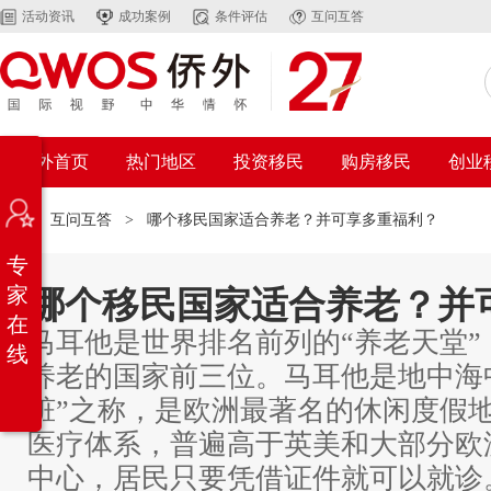
活动资讯
成功案例
条件评估
互问互答
侨外首页
热门地区
投资移民
购房移民
创业
位置：
互问互答
>
哪个移民国家适合养老？并可享多重福利？
专
家
哪个移民国家适合养老？并
在
马耳他是世界排名前列的“养老天堂
线
养老的国家前三位。马耳他是地中海
脏”之称，是欧洲最著名的休闲度假地
医疗体系，普遍高于英美和大部分欧
中心，居民只要凭借证件就可以就诊