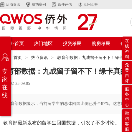
活动资讯
成功案例
条件评估
互问互答
在
侨外首页
热门地区
投资移民
购房移民
创业
线
咨
询
位置：
首页
>
热点资讯
>
教育部数据：九成留子留不下！绿卡真的
免
教育部数据：九成留子留不下！绿卡真的
专
费
自
家
评
2026-02-25 09:05
在
服
线
务
中
教育部数据显示，当前留学生的总体回国比例已升至87%。这意味着
心
微
信
教育部最新发布的留学生回国数据，引发了不少讨论。
客
服