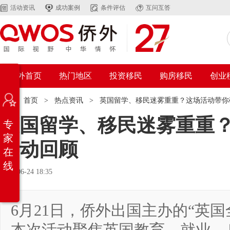
活动资讯
成功案例
条件评估
互问互答
侨外首页
热门地区
投资移民
购房移民
创业
位置：
首页
>
热点资讯
>
英国留学、移民迷雾重重？这场活动带你
英国留学、移民迷雾重重
专
家
活动回顾
在
线
2025-06-24 18:35
6月21日，侨外出国主办的“英