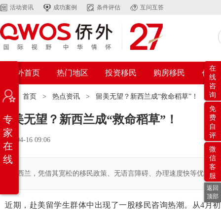
活动资讯
成功案例
条件评估
互问互答
在
侨外首页
热门地区
投资移民
购房移民
创业
线
咨
询
位置：
首页
>
热点资讯
>
留美无望？新西兰成“救命稻草”！
免
留美无望？新西兰成“救命稻草”！
专
费
自
家
评
2025-04-16 09:06
在
微
线
信
客
新西兰，凭借其宽松的移民政策、无语言障碍、办理速度快等优势条
服
返回
顶部
近期，赴美留学生群体中出现了一股移民咨询热潮。从4月