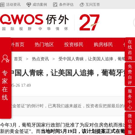
活动资讯
成功案例
条件评估
互问互答
在
侨外首页
热门地区
投资移民
购房移民
创业
线
咨
询
位置：
首页
>
热点资讯
>
受中国人青睐，让美国人追捧，葡萄牙黄
免
受中国人青睐，让美国人追捧，葡萄牙黄
专
费
自
家
评
2023-05-26 17:49
在
服
线
务
中
“黄金签证”的倒计时，已离我们越来越近，投资者应把握最后的机遇
心
微
信
今年3月，葡萄牙国家行政部门批准了为应对住房危机而推出的“更多住房
客
新的黄金签证”。而
当地时间
5
月
19
日，该计划提案正式在葡萄牙
服