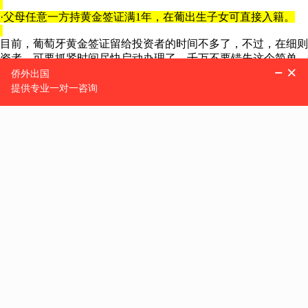
·父母任意一方持黄金签证满1年，在葡出生子女可直接入籍。
目前，葡萄牙黄金签证留给投资者的时间不多了，不过，在细则
资者，可要抓紧时间尽快启动办理了，千万不要错失这个简单、
侨外葡萄牙移民专家表示，根据以往变政历史，葡萄牙从未有过
多数票通过，葡萄牙移民局也会非常人性化地为申请者预留几个
从开户、过户到递交移民资料每个环节都需要时间，与时间赛跑
牙居留身份的朋友，“机不可失时不再来”，请放弃观望尽快上车
投资葡萄牙
28
万欧起拿
阿尔布费拉Vila Bela
酒店项目
，处于葡萄牙旅游胜地阿尔加维核心
园海景酒店。共计 40 间客房 /80个床位。其中，90% 房间为海