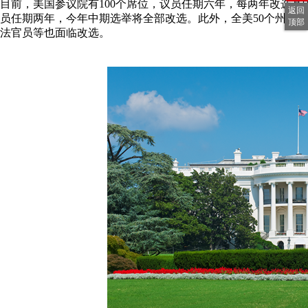
目前，美国参议院有100个席位，议员任期六年，每两年改选其中
返回
员任期两年，今年中期选举将全部改选。此外，全美50个州中3
顶部
法官员等也面临改选。