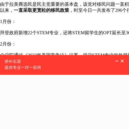
由于拉美裔选民是民主党重要的基本盘，该党对移民问题一直积
以来，
一直采取更宽松的移民政策
，时至今日一共发布了296
1月份：
拜登政府新增22个STEM专业，还将STEM留学生的OPT延长
2月份：
众议院通过《2022年美国竞争法》法案，提议STEM专业的
快速获得美国绿卡。
5月份：
包括前参议员等机构47位政府高官，集体呼吁免除STEM博士外
和NIW申请启动加急处理。
6月份：
美国宣布取消入境核酸证明，彻底打开国门。
7月份：