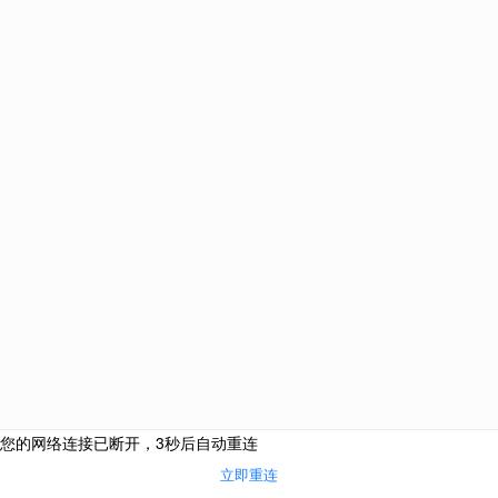
马耳他
匈牙利
西班牙
葡萄牙
中国
土耳其
爱尔兰
新加坡
圣基茨和尼维斯
塞浦
巴拿马
韩国
泰国
网站栏目
海外投资
购房移民
侨外咨询服务热线：
侨外服务
400-700-9222
热门活动
成功案例
合作联系邮箱：
关于我们
cooperation@qwimm.com
联系我们