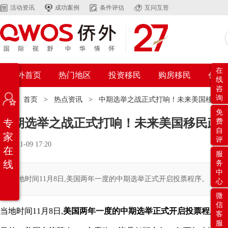
活动资讯
成功案例
条件评估
互问互答
在
侨外首页
热门地区
投资移民
购房移民
创业
线
咨
询
位置：
首页
>
热点资讯
>
中期选举之战正式打响！未来美国移民政
免
中期选举之战正式打响！未来美国移民政
专
费
自
家
评
2022-11-09 17:20
在
服
线
务
中
当地时间11月8日,美国两年一度的中期选举正式开启投票程序。
心
微
信
当地时间11月8日,
美国两年一度的中期选举正式开启投票程序
。
客
服