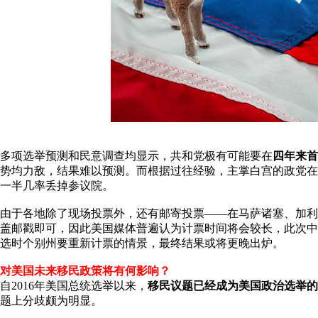
多项选举预测和民意调查均显示，共和党极有可能要在
四年来首
势均力敌，结果难以预测。而根据过往经验，主掌白宫的政党在
一半几率丢掉参议院。
由于各地除了现场投票外，还有邮寄投票——在马萨诸塞、加利
盖邮戳即可，因此美国媒体普遍认为计票时间将会较长，此次中
选时个别州要重新计票的情景，最终结果或将更晚出炉。
对美国未来移民政策将有何影响？
自2016年美国总统选举以来，
移民议题已经成为美国政治选举的
题上分歧颇为明显。