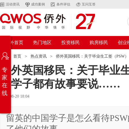
活动资讯
成功案例
条件评估
互问互答
侨外首页
热门地区
投资移民
购房移民
创业
位置：
首页
>
热点资讯
>
侨外英国移民：关于毕业生工签（PSW
侨外英国移民：关于毕业生
专
家
英学子都有故事要说……
在
线
2021-08-20 18:04
留英的中国学子是怎么看待PS