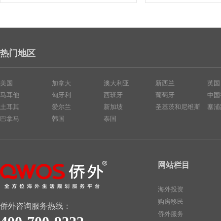
热门地区
美国
加拿大
澳大利亚
新西兰
英国
马耳他
匈牙利
西班牙
葡萄牙
中国
土耳其
爱尔兰
新加坡
圣基茨和尼维斯
塞浦
巴拿马
韩国
泰国
网站栏目
海外投资
购房移民
侨外咨询服务热线：
侨外服务