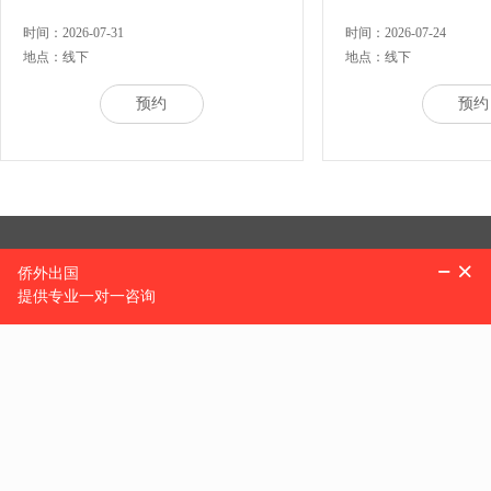
时间：2026-07-31
时间：2026-07-24
地点：线下
地点：线下
预约
预约
热门地区
美国
加拿大
澳大利亚
新西兰
英国
马耳他
匈牙利
西班牙
葡萄牙
中国
土耳其
爱尔兰
新加坡
圣基茨和尼维斯
塞浦
巴拿马
韩国
泰国