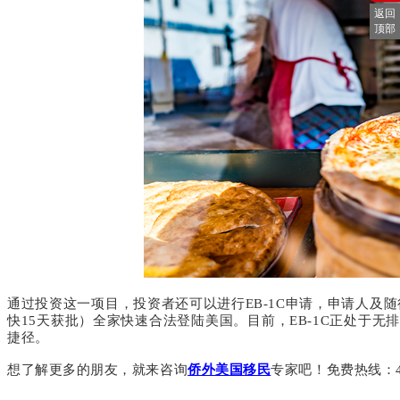
返回
顶部
通过投资这一项目，投资者还可以进行
EB-1C
申请，申请人及随
快
15
天获批）全家快速合法登陆美国。目前，
EB-1C
正处于无排
捷径。
想了解更多的朋友，就来咨询
侨外美国移民
专家吧！免费热线：