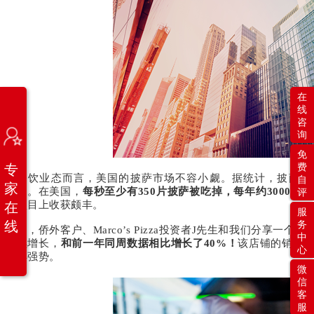
在
线
咨
询
免
专
费
从餐饮业态而言，美国的披萨市场不容小觑。据统计，披萨在
自
家
10%
。在美国，
每秒至少有
350
片披萨被吃掉，每年约
3000
万片
评
个项目上收获颇丰。
在
服
线
务
近日，侨外客户、
Marco’s Pizza
投资者
J
先生和我们分享一个了
中
持续增长，
和前一年同周数据相比增长了
40%
！
该店铺的销售
心
同样强势。
微
信
客
服