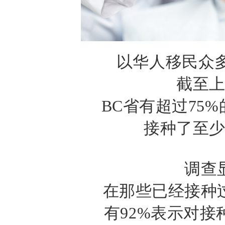
以华人移民众
截至
BC
省有超过
75%
接种了至
调查
在那些已经接种
有
92%
表示对接