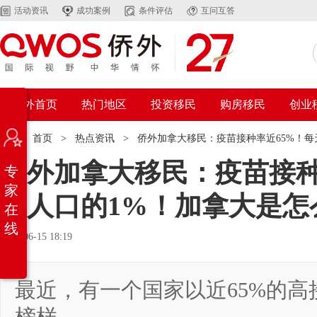
活动资讯
成功案例
条件评估
互问互答
侨外首页
热门地区
投资移民
购房移民
创业
位置：
首页
>
热点资讯
>
侨外加拿大移民：疫苗接种率近65%！
侨外加拿大移民：疫苗接种
专
家
国人口的1%！加拿大是怎
在
线
2021-06-15 18:19
最近，有一个国家以近65%的