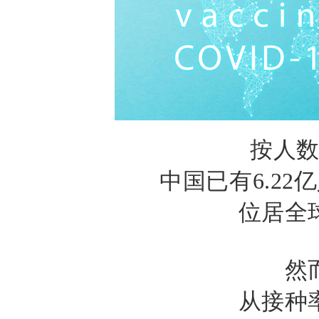
按人
中国已有
6.22
亿
位居全
然
从接种