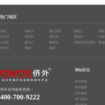
热门地区
美国
加拿大
澳大利亚
新西兰
英国
马耳他
匈牙利
西班牙
葡萄牙
中国
土耳其
爱尔兰
新加坡
圣基茨和尼维斯
塞浦
巴拿马
韩国
泰国
网站栏目
海外投资
购房移民
侨外咨询服务热线：
侨外服务
400-700-9222
热门活动
成功案例