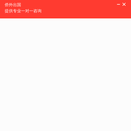
在实现了财富自由之后，
2014
年，
他通过投资移民项目拿下了圣
个高自由度的海外身份是必不可少的。“世界上每个人都应该有
到别的地方。如果你没有第二护照，你就完全要受政府控制的护
照正好满足了这一需求。
事实上，
Roger Ver
的想法在富人圈里相当普遍。美国投资大咖
危险的事情。”而对于国际往来频繁的商业人士来说，
选择圣基
手”。
有“俄罗斯的扎克伯格”之称的
Pavel Durov
也拿到了圣基茨