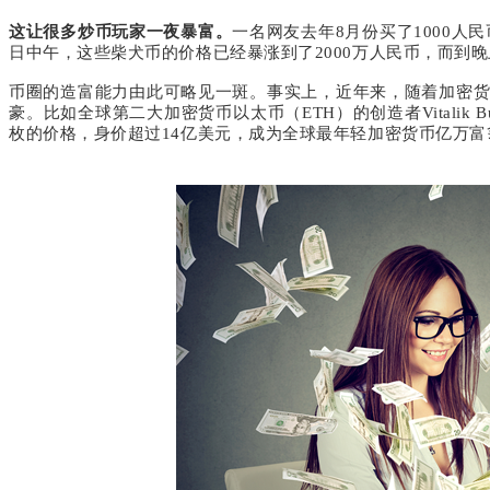
这让很多炒币玩家一夜暴富。
一名网友去年
8
月份买了
1000
人民
日中午，这些柴犬币的价格已经暴涨到了
2000
万人民币，而到晚
币圈的造富能力由此可略见一斑。事实上，近年来，随着加密
豪。比如全球第二大加密货币以太币（
ETH
）的创造者
Vitalik B
枚的价格，身价超过
14
亿美元，成为全球最年轻加密货币亿万富