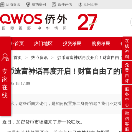
活动资讯
成功案例
条件评估
互问互答
在
侨外首页
热门地区
投资移民
购房移民
创业
线
咨
询
位置：
首页
>
热点资讯
>
炒币造富神话再度开启！财富自由了的币
免
炒币造富神话再度开启！财富自由了的币
专
费
自
家
评
2021-05-18 17:09
在
服
线
务
中
那么，这些币圈大佬们，是如何配置第二身份的呢？我们不妨看看币圈的传奇
心
微
信
近日，加密货币市场迎来了新一轮狂欢。
客
服