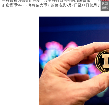
一种最初为搞笑而开发、没有任何目的性的加密货币——狗狗
返回
加密货币
Shib
（俗称柴犬币）的价格从
5
月
7
日至
11
日仅用了四天
顶部