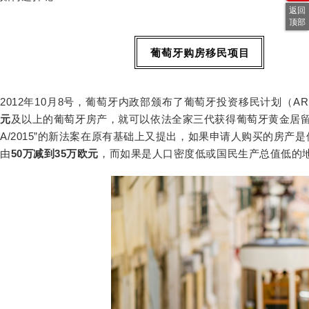
返回
顶部
葡萄牙购房移民项目
2012
年
10
月
8
号，葡萄牙内政部颁布了葡萄牙投资移民计划（
AR
元
及以上的葡萄牙房产，就可以依法全家三代获得葡萄牙黄金居
A/2015
”的新法案在原有基础上又提出，如果申请人购买的房产是
由
50
万减到
35
万欧元
，而如果是人口密度低或国民生产总值低的