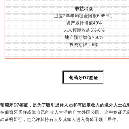
收益出众
过去
2
年年均租金回报
6.45%
，
资产累计增值
49%
未来预期收益
5%-6%
地产预期增值
>50%
投资期限：
6
年
葡萄牙
D7
签证
葡萄牙
D7
签证，是为了吸引退休人员和有固定收入的境外人士在
在葡萄牙居住或靠自己的收入生活的广大外国公民。这种签证无
款证明即可，也允许其持有人及其家人进入葡萄牙领土居住。