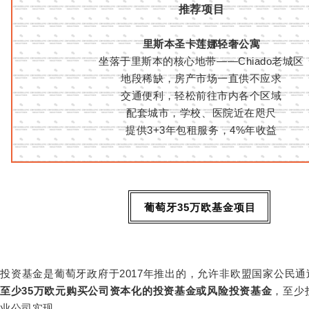
推荐项目
里斯本圣卡莲娜轻奢公寓
坐落于里斯本的核心地带——
Chiado
老城区
地段稀缺，房产市场一直供不应求
交通便利，轻松前往市内各个区域
配套城市，学校、医院近在咫尺
提供
3+3
年包租服务，
4%
年收益
葡萄牙
35
万欧基金项目
投资基金是葡萄牙政府于
2017
年推出的，允许非欧盟国家公民通
至少
35
万欧元购买公司资本化的投资基金或风险投资基金
，至少
业公司实现。