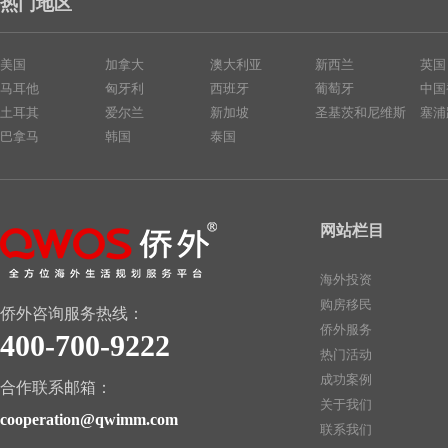
热门地区
美国
加拿大
澳大利亚
新西兰
英国
马耳他
匈牙利
西班牙
葡萄牙
中国
土耳其
爱尔兰
新加坡
圣基茨和尼维斯
塞浦
巴拿马
韩国
泰国
网站栏目
海外投资
购房移民
侨外咨询服务热线：
侨外服务
400-700-9222
热门活动
成功案例
合作联系邮箱：
关于我们
cooperation@qwimm.com
联系我们