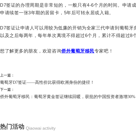
D7
签证的办理周期是非常短的，一般只有
4-6
个月的时间。申请
申请续签一张
3
年期的居留卡，
5
年后可转永居或入籍。
D7
签证让申请人可以用较为低廉的开销为全家三代申请到葡萄牙
以及之后每两年，每年单次离境不得超过6个月，累计不得超过8
想了解更多的朋友，欢迎咨询
侨外葡萄牙移民
专家吧！
上一篇：
葡萄牙D7签证——高性价比获得欧洲身份的捷径！
下一篇：
侨外葡萄牙移民：葡萄牙黄金签证继续回暖，获批的中国投资者激增30%
热门活动
Qiaowai activity