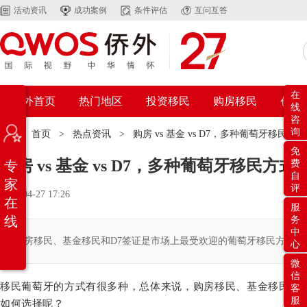
活动资讯
成功案例
条件评估
互问互答
在
侨外首页
热门地区
投资移民
购房移民
创业
线
咨
询
位置：
首页
>
热点资讯
>
购房 vs 基金 vs D7，多种葡萄牙移民
免
购房 vs 基金 vs D7，多种葡萄牙移民方
专
费
自
家
评
2021-04-27 17:26
在
服
线
务
中
购房移民、基金移民和D7签证是市场上最受欢迎的葡萄牙移民方式。
心
微
信
移民葡萄牙的方式有很多种，总体来说，购房移民、基金移民和
客
服
如何选择呢？