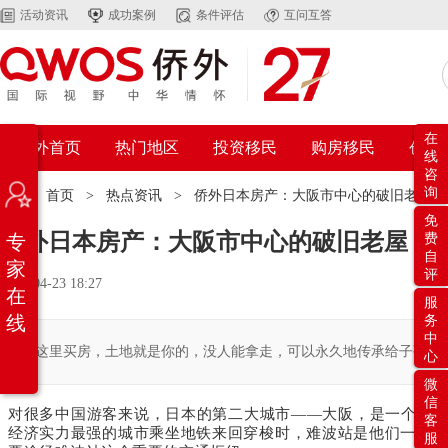
活动资讯
成功案例
条件评估
互问互答
在
侨外首页
热门地区
投资移民
购房移民
创业
线
咨
询
位置：
首页
>
热点资讯
>
侨外日本房产：大阪市中心的破旧老屋，
免
侨外日本房产：大阪市中心的破旧老屋，
专
费
自
家
评
2021-04-23 18:27
在
服
线
务
中
在这里买房，土地就是你的，没人能拿走，可以永久地传承给子孙后
心
微
信
对很多中国游客来说，日本的第二大城市——大阪，是一个甚
客
经济实力最强的城市乘坐地铁来回穿梭时，难波站是他们一定避
服