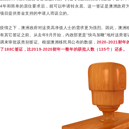
4
年和简单的居住要求后，就可以申请转永居。这一签证是澳洲政府
项目提供资金支持的申请人而设立的。
疫情之下，澳洲政府对这类高净值人士的需求更为强烈。因此，澳洲
有其它签证之前。从去年
9
月开始，内政部更是“快马加鞭”地对这类
调来审批该类别签证。根据澳洲移民局公布的数据，
2020-2021
财年
了
188C
签证，比
2019-2020
财年一整年的获批人数（
135
个）还多。