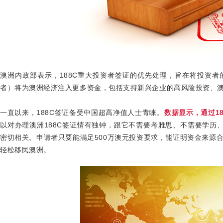
澳洲内政部表示，
188C
重大投资者签证的优先处理，旨在将投资者
者）将为澳洲经济注入更多资金，包括支持新兴企业的高风险投资、澳
一直以来，
188C
签证备受中国超高净值人士青睐。
数据显示，通过
1
以对办理澳洲
188C
签证情有独钟，跟它不需要考雅思、不需要学历
密切相关。申请者只要能满足
500
万澳元投资要求，能证明资金来源
轻松移民澳洲。