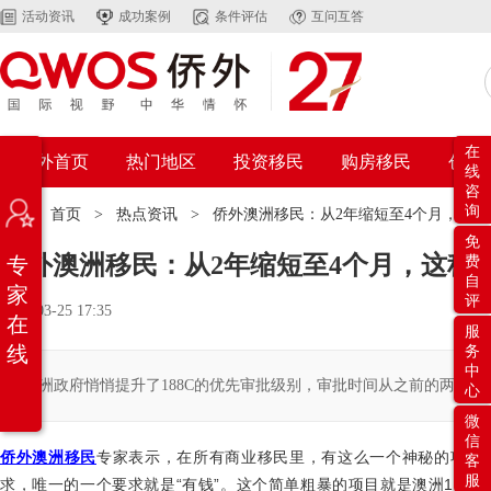
活动资讯
成功案例
条件评估
互问互答
在
侨外首页
热门地区
投资移民
购房移民
创业
线
咨
询
位置：
首页
>
热点资讯
>
侨外澳洲移民：从2年缩短至4个月，这种
免
侨外澳洲移民：从2年缩短至4个月，这种
专
费
自
家
评
2021-03-25 17:35
在
服
线
务
中
澳洲政府悄悄提升了188C的优先审批级别，审批时间从之前的两年缩
心
微
信
侨外澳洲移民
专家表示，在所有商业移民里，有这么一个神秘的项目
客
服
求，唯一的一个要求就是“有钱”。这个简单粗暴的项目就是澳洲
188C