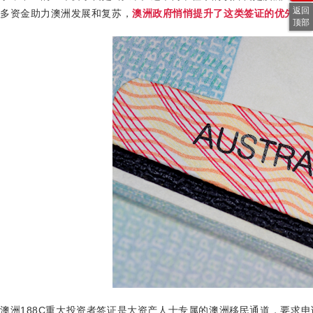
返回
多资金助力澳洲发展和复苏，
澳洲政府悄悄提升了这类签证的优先审
顶部
澳洲
188C
重大投资者签证是大资产人士专属的澳洲移民通道，要求申