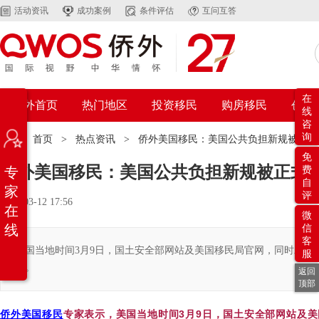
活动资讯
成功案例
条件评估
互问互答
在
侨外首页
热门地区
投资移民
购房移民
创业
线
咨
询
位置：
首页
>
热点资讯
>
侨外美国移民：美国公共负担新规被正式
免
侨外美国移民：美国公共负担新规被正式
专
费
自
家
评
2021-03-12 17:56
在
微
线
信
客
美国当地时间3月9日，国土安全部网站及美国移民局官网，同时发布关
服
明。
返回
顶部
侨外美国移民
专家表示，美国当地时间3月9日，国土安全部网站及美