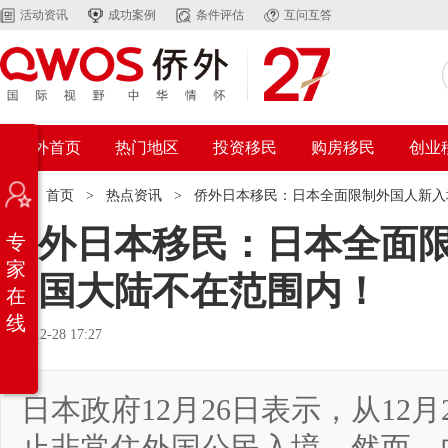
活动资讯
成功案例
条件评估
互问互答
在
侨外首页
热门地区
投资移民
购房移民
创业
线
咨
询
位置：
首页
>
热点资讯
>
侨外日本移民：日本全面限制外国人新入
免
侨外日本移民：日本全面限制外国人新入
专
费
自
家
评
2020-12-28 17:27
在
服
线
务
中
日本政府12月26日表示，从12月28日到明年1月底，日本将禁止非
心
微
信
侨外日本移民
专家消息，近日，很多国内媒体都在疯传日本“封国”的
客
服
禁止非常住外国公民入境
，以应对可能更具传染性的变异新冠病毒。