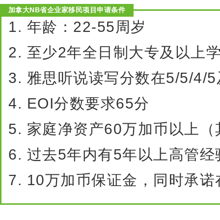
加拿大
NB
省企业家移民项目申请条件
1.
年龄：
22-55
周岁
2.
至少
2
年全日制大专及以上
3.
雅思听说读写分数在
5/5/4/5
4. EOI
分数要求
65
分
5.
家庭净资产
60
万加币以上（
6.
过去
5
年内有
5
年以上高管经
7. 10
万加币保证金，同时承诺