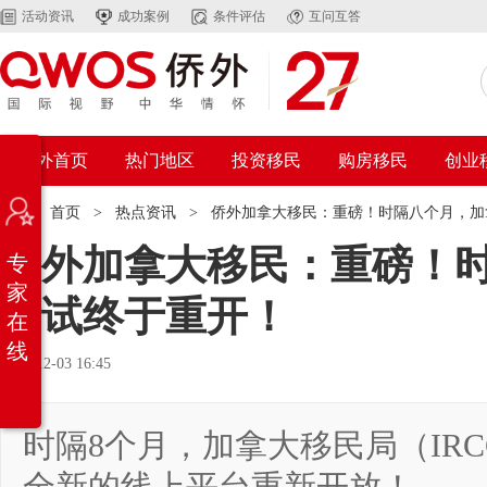
活动资讯
成功案例
条件评估
互问互答
侨外首页
热门地区
投资移民
购房移民
创业
位置：
首页
>
热点资讯
>
侨外加拿大移民：重磅！时隔八个月，加
侨外加拿大移民：重磅！
专
家
考试终于重开！
在
线
2020-12-03 16:45
时隔8个月，加拿大移民局（IR