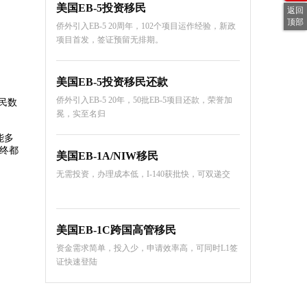
美国EB-5投资移民
返回
顶部
侨外引入EB-5 20周年，102个项目运作经验，新政
项目首发，签证预留无排期。
美国EB-5投资移民还款
侨外引入EB-5 20年，50批EB-5项目还款，荣誉加
民数
冕，实至名归
能多
最终都
美国EB-1A/NIW移民
无需投资，办理成本低，I-140获批快，可双递交
美国EB-1C跨国高管移民
资金需求简单，投入少，申请效率高，可同时L1签
证快速登陆