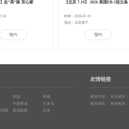
24】赴“美”路 安心家
【北京 7.19】 2026 美国EB-5祖父条
-24
时间：2026-07-19
地点：北京线下
预约
预约
友情链接
英国
希腊
视觉中国
|
音乐留学
中国香港
巴拿马
新浪移民
|
网易教育
尼维斯
塞浦路斯
日本