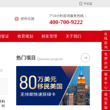
手机版
7*24小时咨询服务热线：
侨外出国
400-700-9222
在
期签证
教育规划
财富管理
关于我们
线
咨
询
免
热门项目
费
Qiaowai projects
自
评
注
服
务
中
心
微
信
要利
客
。对
服