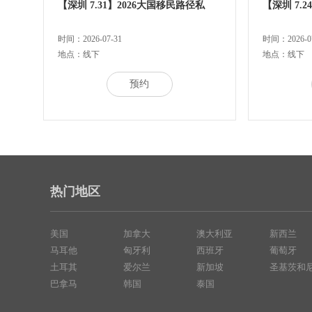
【深圳 7.31】2026大国移民路径私
【深圳 7.
时间：2026-07-31
时间：2026-07
地点：线下
地点：线下
预约
热门地区
美国
加拿大
澳大利亚
新西兰
马耳他
匈牙利
西班牙
葡萄牙
土耳其
爱尔兰
新加坡
圣基茨和
巴拿马
韩国
泰国